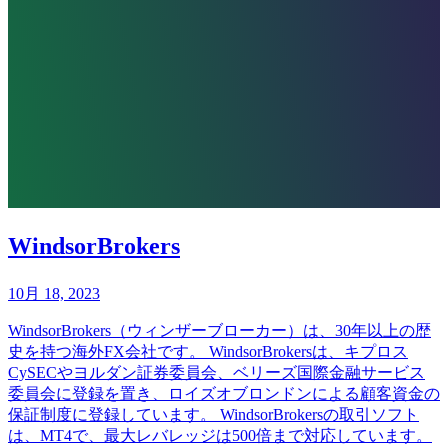
WindsorBrokers
10月 18, 2023
WindsorBrokers（ウィンザーブローカー）は、30年以上の歴
史を持つ海外FX会社です。 WindsorBrokersは、キプロス
CySECやヨルダン証券委員会、ベリーズ国際金融サービス
委員会に登録を置き、ロイズオブロンドンによる顧客資金の
保証制度に登録しています。 WindsorBrokersの取引ソフト
は、MT4で、最大レバレッジは500倍まで対応しています。