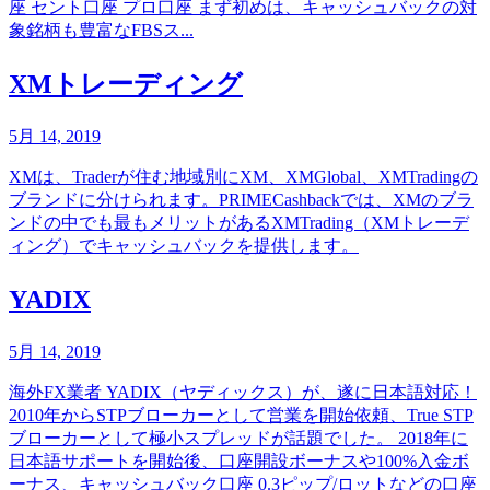
座 セント口座 プロ口座 まず初めは、キャッシュバックの対
象銘柄も豊富なFBSス...
XMトレーディング
5月 14, 2019
XMは、Traderが住む地域別にXM、XMGlobal、XMTradingの
ブランドに分けられます。PRIMECashbackでは、XMのブラ
ンドの中でも最もメリットがあるXMTrading（XMトレーデ
ィング）でキャッシュバックを提供します。
YADIX
5月 14, 2019
海外FX業者 YADIX（ヤディックス）が、遂に日本語対応！
2010年からSTPブローカーとして営業を開始依頼、True STP
ブローカーとして極小スプレッドが話題でした。 2018年に
日本語サポートを開始後、口座開設ボーナスや100%入金ボ
ーナス、キャッシュバック口座 0.3ピップ/ロットなどの口座