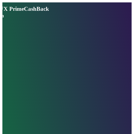
FX PrimeCashBack
ja